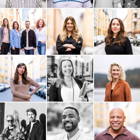
Travel Roots
Think Big Leaders
Sidekick Health AB
The Hows
SUNSTAR
Studio Krupinska
Studio Anna Åkerlund AB
Sogoi
Livingroom