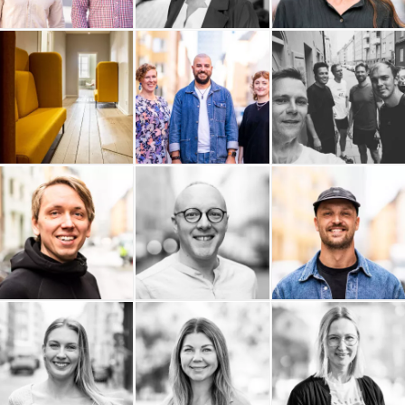
Boboshi
Bättra Konsult
Audiendo
Arc Power
Andtech AB
Adaptiv
ALPA AB
Adam Bisno
ACL Group