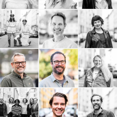
Elin Berglund
Erik Olsson
Lakky
Fastighetsförmedling
Kanvas Projekt AB
Kaktus Film
Jenny Almersdotter
InfoPoint AB
Erik Wernquist
HR Legal Sverige AB
Productions AB