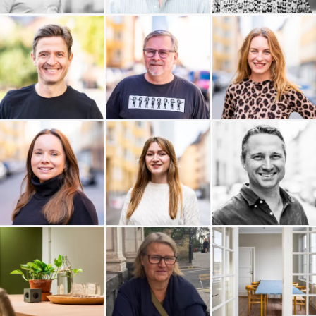
Olivedals IT AB
NTG Air & Ocean AB
Rude Consulting AB
Njord Analyse AB
Myrdal Media
Monkey in Silk
Mitt Livs Val
Michelle Hallén AB
Mats Poltrago