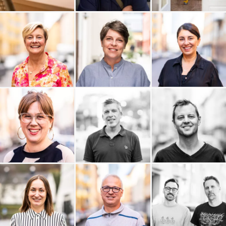
Lunation AB
Sara Bengtzon
WhiteSpot Ventures AB
Profilering
Webbreda
Vurma Samhällskonsult
VETA Advisor
Trotzig Form
Tripism
Trevald