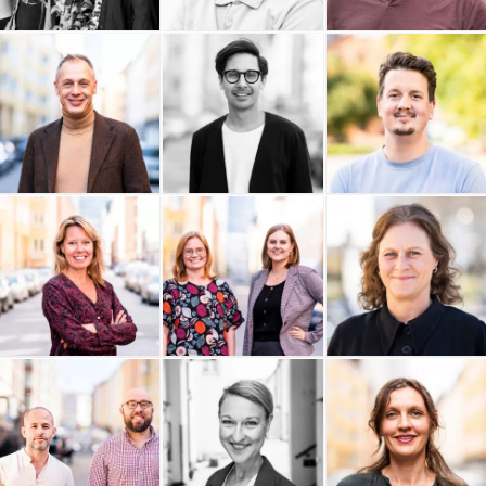
Last Friday
Ability Coaching AB
Buildid
Materialdatabasen AB
EKTA Revision
Daniel Colliander
Cornelsen Sweden AB
C View Stockholm
Enkätfabriken
Boxhill AB