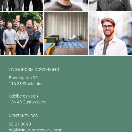
House of Education
Hamrén Photography
Glänta
Galileo Empower AB
Ett hem till dig Värmdö
Woodbe
LIVINGROOM COWORKING
Bondegatan 30
116 33 Stockholm
Odelbergs väg 9
134 40 Gustavsberg
KONTAKTA OSS
08-21 80 90
hej@livingroomcoworking.se