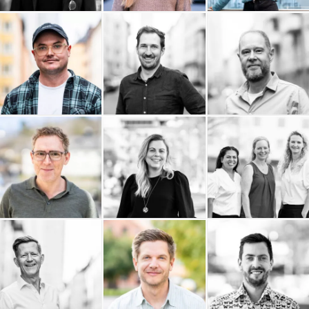
9000 AB
OAWA - On A Wednesday
Popshop
Afternoon
Philip Nordström Design
Pelostudio
Palmgren Artdirection
Omnifixo
Ownadventure
Ordning och Redovisning
i Stockholm AB