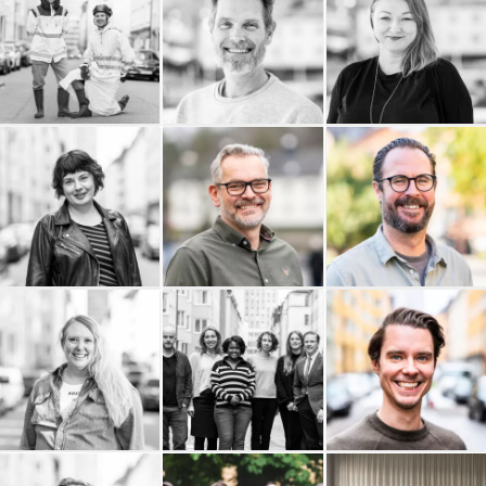
Kanvas Projekt AB
Kaktus Film
Jomala AB
Jenny Almersdotter
InfoPoint AB
Erik Wernquist
Productions AB
HR Legal Sverige AB
House of Education
Hamrén Photography