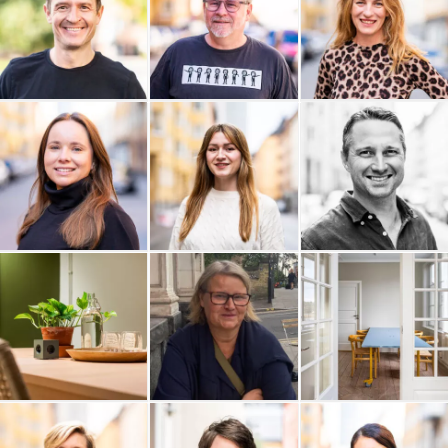
Njord Analyse AB
Myrdal Media
Monkey in Silk
Mitt Livs Val
Michelle Hallén AB
Mats Poltrago
Lunation AB
Sara Bengtzon
WhiteSpot Ventures AB
Profilering