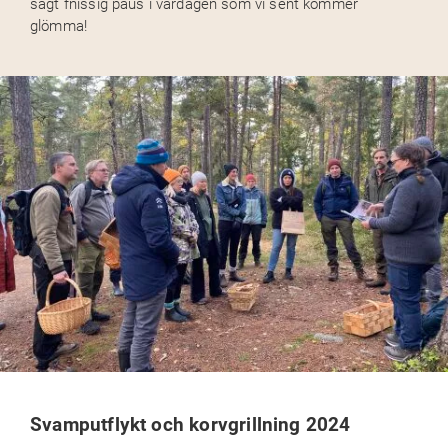
sagt fnissig paus i vardagen som vi sent kommer
glömma!
Svamputflykt och korvgrillning 2024