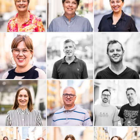
Webbreda
Vurma Samhällskonsult
VETA Advisor
Trotzig Form
Tripism
Trevald
Travel Roots
Think Big Leaders
Sidekick Health AB