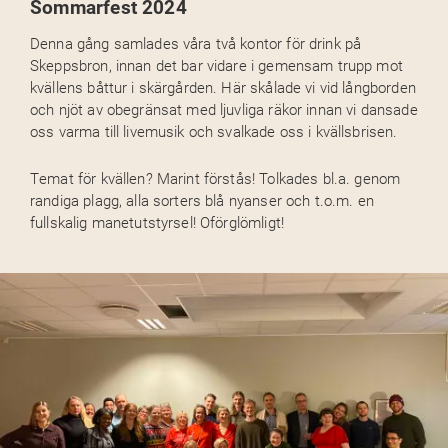
Sommarfest 2024
Denna gång samlades våra två kontor för drink på
Skeppsbron, innan det bar vidare i gemensam trupp mot
kvällens båttur i skärgården. Här skålade vi vid långborden
och njöt av obegränsat med ljuvliga räkor innan vi dansade
oss varma till livemusik och svalkade oss i kvällsbrisen.
Temat för kvällen? Marint förstås! Tolkades bl.a. genom
randiga plagg, alla sorters blå nyanser och t.o.m. en
fullskalig manetutstyrsel! Oförglömligt!