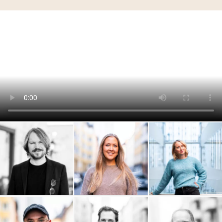
9000 AB
OAWA - On A Wednesday
Popshop
Afternoon