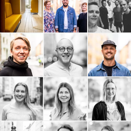
Arc Power
Andtech AB
Adaptiv
ALPA AB
Adam Bisno
ACL Group
Elin Berglund
Erik Olsson
Lakky
Fastighetsförmedling