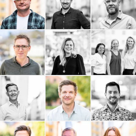
Philip Nordström Design
Pelostudio
Palmgren Artdirection
Omnifixo
Ownadventure
Ordning och Redovisning
i Stockholm AB
Olivedals IT AB
NTG Air & Ocean AB
Rude Consulting AB