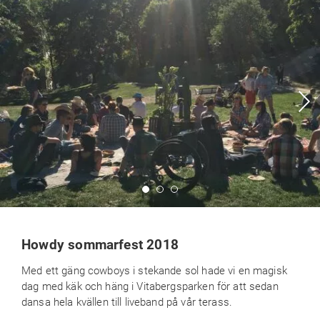
Howdy sommarfest 2018
Med ett gäng cowboys i stekande sol hade vi en magisk
dag med käk och häng i Vitabergsparken för att sedan
dansa hela kvällen till liveband på vår terass.