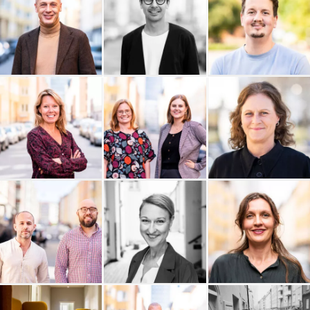
EKTA Revision
Daniel Colliander
Cornelsen Sweden AB
C View Stockholm
Enkätfabriken
Boxhill AB
Boboshi
Bättra Konsult
Audiendo