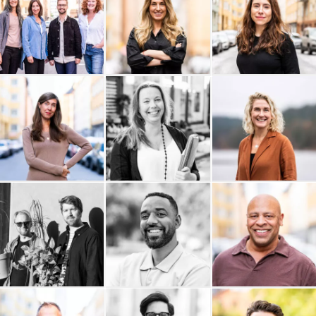
The Hows
SUNSTAR
Studio Krupinska
Studio Anna Åkerlund AB
Sogoi
Livingroom
Last Friday
Ability Coaching AB
Buildid
Materialdatabasen AB