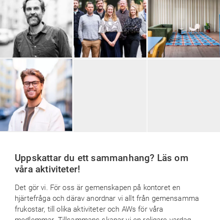
Glänta
Galileo Empower AB
Ett hem till dig Värmdö
Woodbe
Uppskattar du ett sammanhang? Läs om
våra aktiviteter!
Det gör vi. För oss är gemenskapen på kontoret en
hjärtefråga och därav anordnar vi allt från gemensamma
frukostar, till olika aktiviteter och AWs för våra
medlemmar. Tillsammans skapar vi en roligare vardag